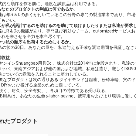
形式的な順序を作る前に、適度な試供品は利用できる。
:あなたのプロダクトの利点は何であるか。
私達は年R & Dの多くが付いているこの分野の専門の製造業者であり、
てもいい。
:私が私が設計するのを助けるのを助けて頂けましたりまたは私達が要求
私達にR & Dの機能があり、専門及び有効なチーム、cutomizedサービ
それを来させる全力を本当尽くす。
:いつ私の順序を出荷するためにするか。
支払の後の30日。あなたの量を、私達与える正確な調達期間を保証しなさ
収益:
ヤンインShuangbao用具Co.、株式会社は2014年に創設された。
ロッパ、東南アジアおよび他の国および地域。私達は造り、厳しくISO9
境についての意識を入れることに努力している。
要なプロダクトは次の通りある:ダイヤモンドは鋸歯、粉砕車輪、穴の
、DIYおよび投げる企業のために適している。
鋭く、耐久、安全有効」、各項目の特徴である受け取る。
B用具は、あなたの生命をlabor-saving、携帯用およびより環境に優
れたプロダクト