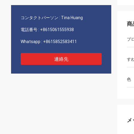
コンタクトパーソン :
Tina Huang
商
電話番号 :
+8615061555938
プ
Whatsapp :
+8615852583411
連絡先
す
色
メ