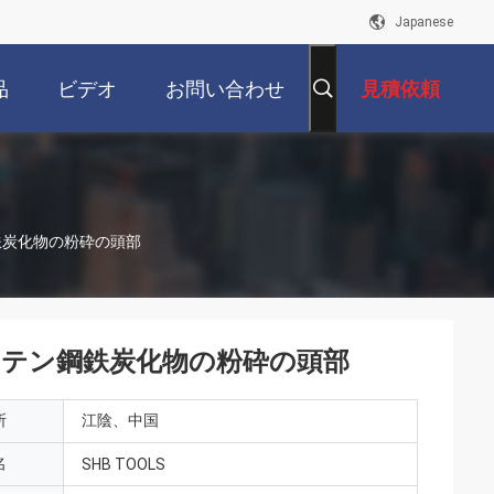
Japanese
品
ビデオ
お問い合わせ
見積依頼
鉄炭化物の粉砕の頭部
テン鋼鉄炭化物の粉砕の頭部
所
江陰、中国
名
SHB TOOLS