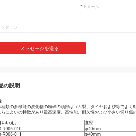
メッセージを送る
品の説明
:
の種類の多機能の炭化物の粉砕の頭部はゴム製、タイヤおよび等でよく
れらによいの特徴があり最高速度、高性能、耐久性および小さい切り傷
目いいえ。
直径
B-R006-010
φ40mm
B-R006-011
φ40mm