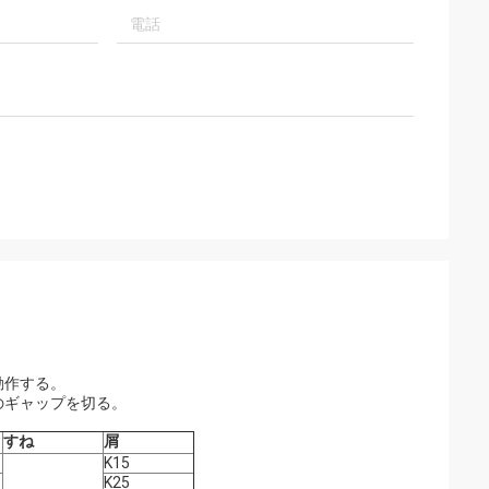
動作する。
のギャップを切る。
すね
屑
K15
K25