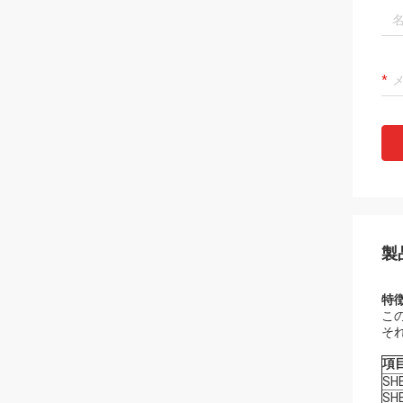
製
特徴
こ
そ
項
SH
SH