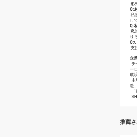
:
Q
:
し
Q
:
り
Q
:
企業
チ
ー
環
主
造
「
SH
推薦さ