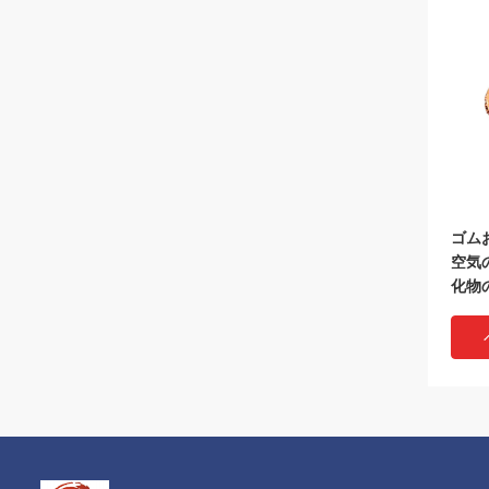
ゴム
空気
化物