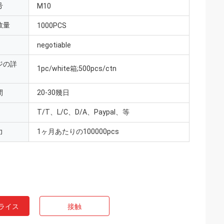
号
M10
数量
1000PCS
negotiable
ジの詳
1pc/white箱;500pcs/ctn
間
20-30幾日
T/T、L/C、D/A、Paypal、等
力
1ヶ月あたりの100000pcs
ライス
接触