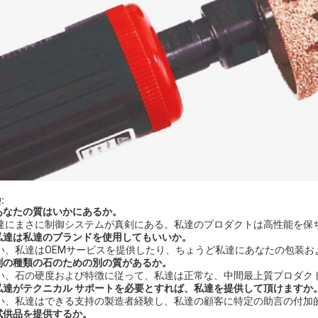
:
:あなたの質はいかにあるか。
私達にまさに制御システムが真剣にある。私達のプロダクトは高性能を保
:私達は私達のブランドを使用してもいいか。
はい、私達はOEMサービスを提供したり、ちょうど私達にあなたの包装
:別の種類の石のための別の質があるか。
はい、石の硬度および特徴に従って、私達は正常な、中間最上質プロダク
:私達がテクニカル サポートを必要とすれば、私達を提供して頂けますか
はい、私達はできる支持の製造者経験し、私達の顧客に特定の助言の付加
:試供品を提供するか。