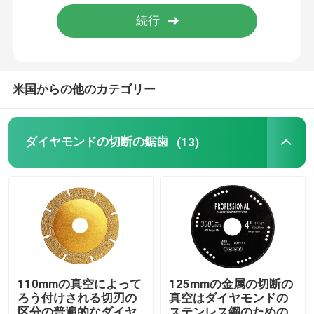
私達について
工場旅行
米国からの他のカテゴリー
品質管理
ダイヤモンドの切断の鋸歯
(13)
私達に連絡しなさい
引用を要求しなさい
ダイヤモンドの切断の鋸歯
110mmの真空によって
125mmの金属の切断の
ろう付けされる切刃の
真空はダイヤモンドの
電気版のダイヤモンドの鋸歯
区分の普遍的なダイヤ
ステンレス鋼のための