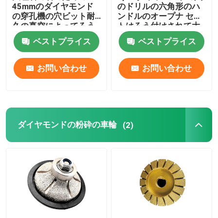
45mmのダイヤモンド
のドリルの六角形のハ
の穿孔機の穴ビット耐
ンドルのオープナ セッ
久の真空によってろう
トはろう付けされて大
付けされる用具
理石模様をつける粉砕
ベストプライス
ベストプライス
に掃除機をかける
お問い合わせ
お問い合わせ
ダイヤモンドの粉砕の車輪
(2)