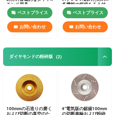
モンド用具
多機能の鋸歯をろう付
けした
ベストプライス
ベストプライス
ダイヤモンドの粉砕版
お問い合わせ
お問い合わせ
ダイヤモンドの穴の穴あけ工具
ダイヤモンドの粉砕の車輪
ダイヤモンドの粉砕版
(2)
ダイヤモンドのポーランドの車輪
ダイヤモンドのルーター ビット
ダイヤモンドの粉砕の頭部
100mmの石造りの磨く
4"電気版の鋸歯100mm
炭化タングステンの鋸歯
および切断の真空のた
の切断車輪および粉砕