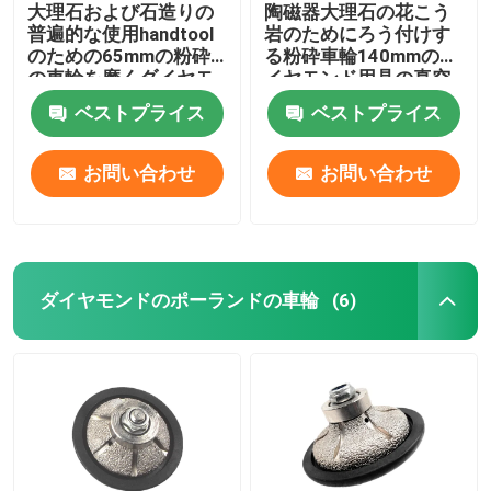
大理石および石造りの
陶磁器大理石の花こう
普遍的な使用handtool
岩のためにろう付けす
のための65mmの粉砕
る粉砕車輪140mmのダ
の車輪を磨くダイヤモ
イヤモンド用具の真空
ンド
ベストプライス
ベストプライス
お問い合わせ
お問い合わせ
ダイヤモンドのポーランドの車輪
(6)