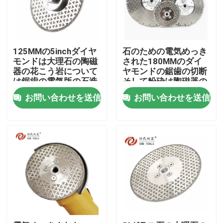
125MMの5inchダイヤ
石のための電気めっき
モンドは大理石の陶磁
された180MMのダイ
器の花こう岩について
ヤモンドの鋸歯の切断
は鋸歯の電気版の石造
そして粉砕は陶磁器の
りの切断および粉砕を
花こう岩に大理石模様
お問い合わせを送信
お問い合わせを送信
をつける
家
プロダクト
ビデオ