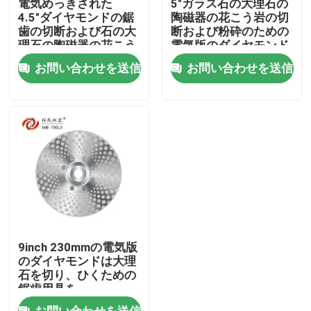
電気めっきされた
5"ガラス石の大理石の
4.5"ダイヤモンドの鋸
陶磁器の花こう岩の切
歯の切断および石の大
断および粉砕のための
私達について
理石の陶磁器の花こう
電気版のダイヤモンド
岩のための230MMを
の鋸歯125MM
お問い合わせを送信
お問い合わせを送信
ひくこと
工場旅行
品質管理
私達に連絡しなさい
引用を要求しなさい
9inch 230mmの電気版
ダイヤモンドの切断の鋸歯
のダイヤモンドは大理
石を切り、ひくための
鋸歯用具を
電気版のダイヤモンドの鋸歯
お問い合わせを送信