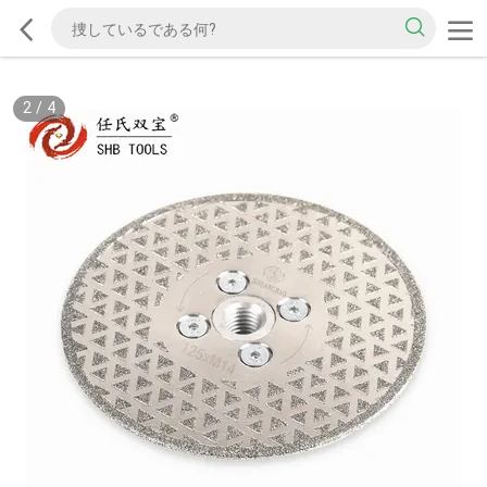
2
/
4